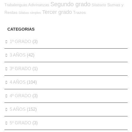
Segundo grado
Sumas y
Trabalenguas Adivinanzas
Silabario
Tercer grado
Restas
Trazos
Sílabas simples
CATEGORIAS
1º GRADO
(3)
3 AÑOS
(42)
3º GRADO
(1)
4 AÑOS
(104)
4º GRADO
(3)
5 AÑOS
(152)
5º GRADO
(3)