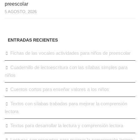
preescolar
5 AGOSTO, 2026
ENTRADAS RECIENTES
Fichas de las vocales actividades para niños de preescolar
Cuadernillo de lectoescritura con las sílabas simples para
niños
Cuentos cortos para enseñar valores a los niños
Textos con sílabas trabadas para mejorar la comprensión
lectora
Textos para desarrollar la lectura y comprensión lectora
Lecturas con preguntas para mejorar la comprensión lectora