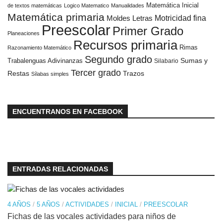
Matemática Inicial
de textos matemáticas
Logico Matematico
Manualidades
Matemática primaria
Moldes Letras
Motricidad fina
Preescolar
Primer Grado
Planeaciones
Recursos primaria
Rimas
Razonamiento Matemático
Segundo grado
Sumas y
Trabalenguas Adivinanzas
Silabario
Tercer grado
Restas
Trazos
Sílabas simples
ENCUENTRANOS EN FACEBOOK
ENTRADAS RELACIONADAS
4 AÑOS
/
5 AÑOS
/
ACTIVIDADES
/
INICIAL
/
PREESCOLAR
Fichas de las vocales actividades para niños de