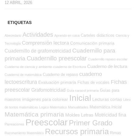
12 ABRIL, 2026
ETIQUETAS
Actividades
Carteles didácticos
Abecedario
Aprendo en casa
Ciencia y
Comprensión lectora
Comunicación primaria
Tecnología
Cuadernillo para
Cuadernillo de grafomotricidad
Cuadernillo preescolar
primaria
Cuadernillo repaso escolar
Cuaderno de lectura
Cuaderno de ciencia y ambiente
cuaderno de Escritura
cuaderno
Cuaderno de repaso
Cuaderno de matemática
Fichas
lectoescritura
Evaluación primaria
Fichas de vocales
preescolar
Grafomotricidad
Guías para
Guía caracol primaria
Inicial
imágenes para colorear
Lecturas cortas
maestros
Libro
Matemática Inicial
de textos matemáticas
Logico Matematico
Manualidades
Matemática primaria
Moldes Letras
Motricidad fina
Preescolar
Primer Grado
Planeaciones
Recursos primaria
Rimas
Razonamiento Matemático