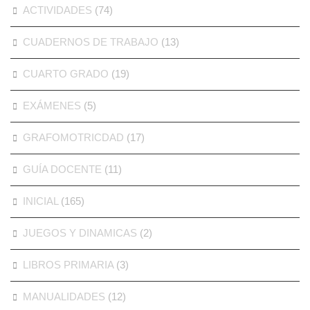
ACTIVIDADES
(74)
CUADERNOS DE TRABAJO
(13)
CUARTO GRADO
(19)
EXÁMENES
(5)
GRAFOMOTRICDAD
(17)
GUÍA DOCENTE
(11)
INICIAL
(165)
JUEGOS Y DINAMICAS
(2)
LIBROS PRIMARIA
(3)
MANUALIDADES
(12)