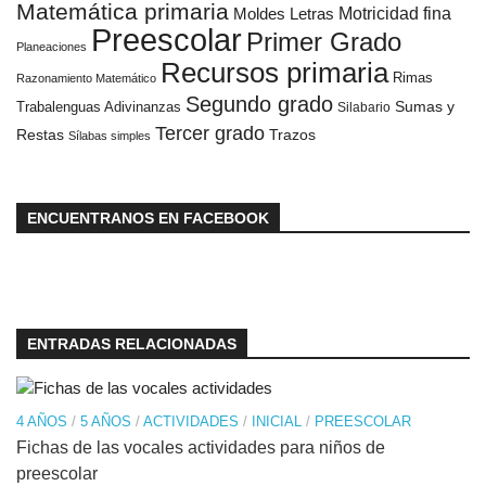
Matemática primaria
Moldes Letras
Motricidad fina
Preescolar
Primer Grado
Planeaciones
Recursos primaria
Rimas
Razonamiento Matemático
Segundo grado
Sumas y
Trabalenguas Adivinanzas
Silabario
Tercer grado
Restas
Trazos
Sílabas simples
ENCUENTRANOS EN FACEBOOK
ENTRADAS RELACIONADAS
4 AÑOS
/
5 AÑOS
/
ACTIVIDADES
/
INICIAL
/
PREESCOLAR
Fichas de las vocales actividades para niños de
preescolar