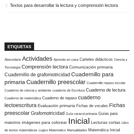
Textos para desarrollar la lectura y comprensión lectora
ETIQUETAS
Actividades
Carteles didácticos
Abecedario
Aprendo en casa
Ciencia y
Comprensión lectora
Comunicación primaria
Tecnología
Cuadernillo para
Cuadernillo de grafomotricidad
Cuadernillo preescolar
primaria
Cuadernillo repaso escolar
Cuaderno de lectura
Cuaderno de ciencia y ambiente
cuaderno de Escritura
cuaderno
Cuaderno de repaso
Cuaderno de matemática
Fichas
lectoescritura
Evaluación primaria
Fichas de vocales
preescolar
Grafomotricidad
Guías para
Guía caracol primaria
Inicial
imágenes para colorear
Lecturas cortas
maestros
Libro
Matemática Inicial
de textos matemáticas
Logico Matematico
Manualidades