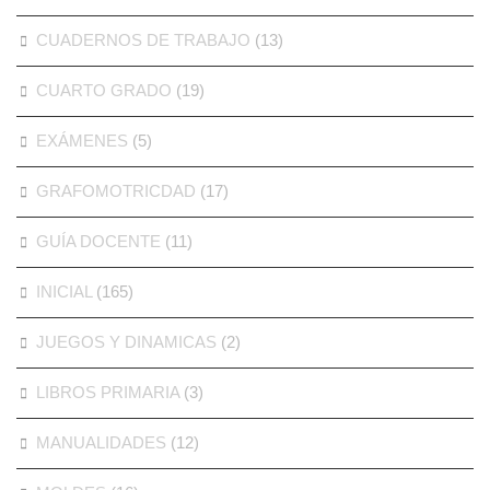
CUADERNOS DE TRABAJO
(13)
CUARTO GRADO
(19)
EXÁMENES
(5)
GRAFOMOTRICDAD
(17)
GUÍA DOCENTE
(11)
INICIAL
(165)
JUEGOS Y DINAMICAS
(2)
LIBROS PRIMARIA
(3)
MANUALIDADES
(12)