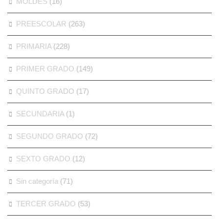
MOLDES
(16)
PREESCOLAR
(263)
PRIMARIA
(228)
PRIMER GRADO
(149)
QUINTO GRADO
(17)
SECUNDARIA
(1)
SEGUNDO GRADO
(72)
SEXTO GRADO
(12)
Sin categoría
(71)
TERCER GRADO
(53)