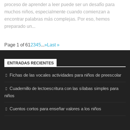
proceso de aprender a leer puede ser un desafío para
muchos niños, especialmente cuando comienzan a
encontrar palabras más complejas. Por eso, hemos
preparado un...
Page 1 of 6
1
2
3
4
5
...
»
Last »
ENTRADAS RECIENTES
Fichas de las vocales actividades para niños de preescolar
Cuadernillo de lectoescritura con las sílabas simples para
niños
Cuentos cortos para enseñar valores a los niños