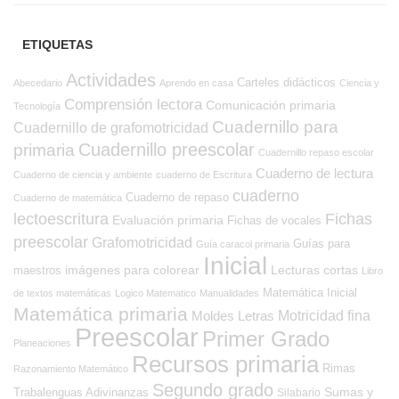
ETIQUETAS
Actividades
Carteles didácticos
Abecedario
Aprendo en casa
Ciencia y
Comprensión lectora
Comunicación primaria
Tecnología
Cuadernillo para
Cuadernillo de grafomotricidad
Cuadernillo preescolar
primaria
Cuadernillo repaso escolar
Cuaderno de lectura
Cuaderno de ciencia y ambiente
cuaderno de Escritura
cuaderno
Cuaderno de repaso
Cuaderno de matemática
Fichas
lectoescritura
Evaluación primaria
Fichas de vocales
preescolar
Grafomotricidad
Guías para
Guía caracol primaria
Inicial
imágenes para colorear
Lecturas cortas
maestros
Libro
Matemática Inicial
de textos matemáticas
Logico Matematico
Manualidades
Matemática primaria
Moldes Letras
Motricidad fina
Preescolar
Primer Grado
Planeaciones
Recursos primaria
Rimas
Razonamiento Matemático
Segundo grado
Sumas y
Trabalenguas Adivinanzas
Silabario