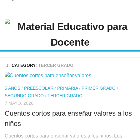
Skip
to
content
CATEGORY:
TERCER GRADO
5 AÑOS
/
PREESCOLAR
/
PRIMARIA
/
PRIMER GRADO
/
SEGUNDO GRADO
/
TERCER GRADO
7 MAYO, 2026
Cuentos cortos para enseñar valores a los
niños
Cuentos cortos para enseñar valores a los niños. Los