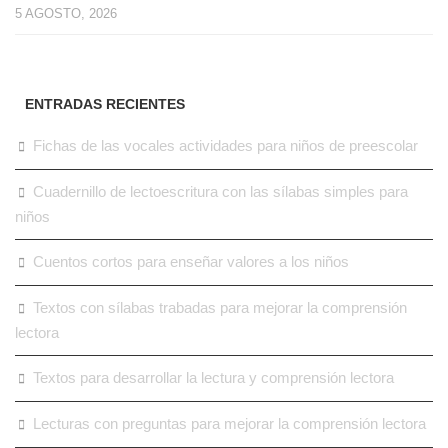
5 AGOSTO, 2026
ENTRADAS RECIENTES
Fichas de las vocales actividades para niños de preescolar
Cuadernillo de lectoescritura con las sílabas simples para
niños
Cuentos cortos para enseñar valores a los niños
Textos con sílabas trabadas para mejorar la comprensión
lectora
Textos para desarrollar la lectura y comprensión lectora
Lecturas con preguntas para mejorar la comprensión lectora