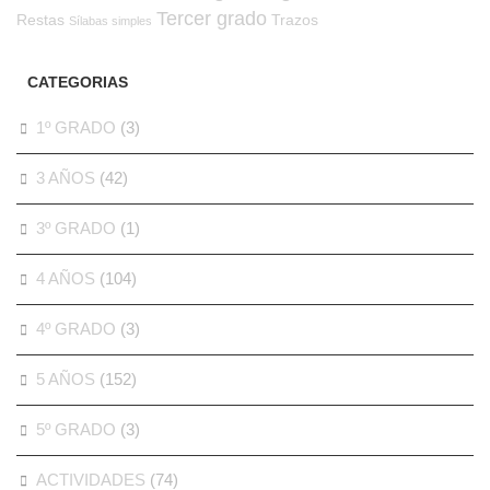
Tercer grado
Restas
Trazos
Sílabas simples
CATEGORIAS
1º GRADO
(3)
3 AÑOS
(42)
3º GRADO
(1)
4 AÑOS
(104)
4º GRADO
(3)
5 AÑOS
(152)
5º GRADO
(3)
ACTIVIDADES
(74)