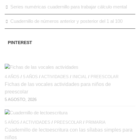
Series numéricas cuadernillo para trabajar cálculo mental
Cuadernillo de números anterior y posterior del 1 al 100
PINTEREST
4 AÑOS
/
5 AÑOS
/
ACTIVIDADES
/
INICIAL
/
PREESCOLAR
Fichas de las vocales actividades para niños de
preescolar
5 AGOSTO, 2026
5 AÑOS
/
ACTIVIDADES
/
PREESCOLAR
/
PRIMARIA
Cuadernillo de lectoescritura con las sílabas simples para
niños