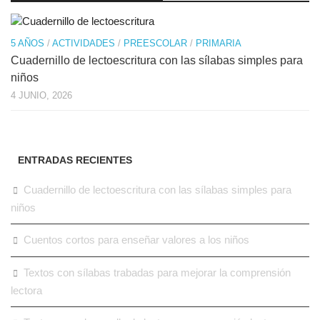
5 AÑOS
/
ACTIVIDADES
/
PREESCOLAR
/
PRIMARIA
Cuadernillo de lectoescritura con las sílabas simples para
niños
4 JUNIO, 2026
ENTRADAS RECIENTES
Cuadernillo de lectoescritura con las sílabas simples para
niños
Cuentos cortos para enseñar valores a los niños
Textos con sílabas trabadas para mejorar la comprensión
lectora