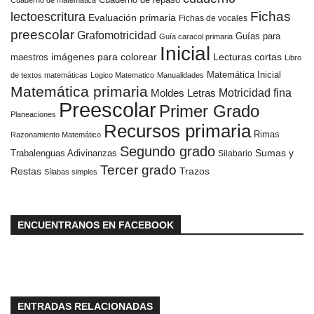
Cuaderno de matemática
Fichas
lectoescritura
Evaluación primaria
Fichas de vocales
preescolar
Grafomotricidad
Guías para
Guía caracol primaria
Inicial
imágenes para colorear
Lecturas cortas
maestros
Libro
Matemática Inicial
de textos matemáticas
Logico Matematico
Manualidades
Matemática primaria
Moldes Letras
Motricidad fina
Preescolar
Primer Grado
Planeaciones
Recursos primaria
Rimas
Razonamiento Matemático
Segundo grado
Sumas y
Trabalenguas Adivinanzas
Silabario
Tercer grado
Restas
Trazos
Sílabas simples
ENCUENTRANOS EN FACEBOOK
ENTRADAS RELACIONADAS