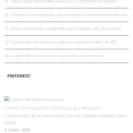
Textos para desarrollar la lectura y comprensión lectora
Lecturas con preguntas para mejorar la comprensión lectora
Series numéricas cuadernillo para trabajar cálculo mental
Cuadernillo de números anterior y posterior del 1 al 100
Cuadernillo de la división para niños de primaria
PINTEREST
5 AÑOS
/
ACTIVIDADES
/
PREESCOLAR
/
PRIMARIA
Cuadernillo de lectoescritura con las sílabas simples para
niños
4 JUNIO, 2026