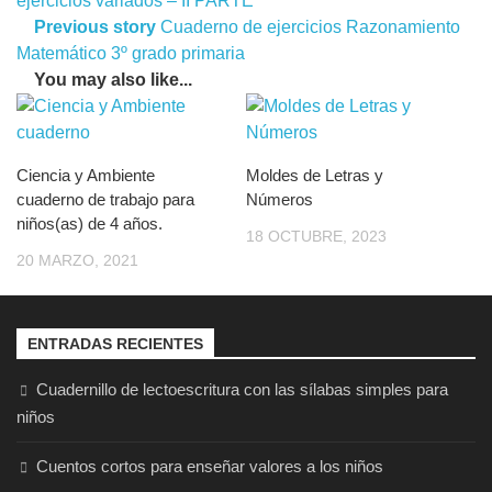
ejercicios variados – II PARTE
Previous story
Cuaderno de ejercicios Razonamiento
Matemático 3º grado primaria
You may also like...
Ciencia y Ambiente
Moldes de Letras y
cuaderno de trabajo para
Números
niños(as) de 4 años.
18 OCTUBRE, 2023
20 MARZO, 2021
ENTRADAS RECIENTES
Cuadernillo de lectoescritura con las sílabas simples para
niños
Cuentos cortos para enseñar valores a los niños