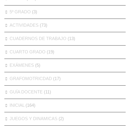
5º GRADO
(3)
ACTIVIDADES
(73)
CUADERNOS DE TRABAJO
(13)
CUARTO GRADO
(19)
EXÁMENES
(5)
GRAFOMOTRICDAD
(17)
GUÍA DOCENTE
(11)
INICIAL
(164)
JUEGOS Y DINAMICAS
(2)