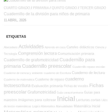
CUARTO GRADO
/
PRIMARIA
/
QUINTO GRADO
/
TERCER GRADO
Cuadernillo de la división para niños de primaria
11 ABRIL, 2026
ETIQUETAS
Actividades
Carteles didácticos
Abecedario
Aprendo en casa
Ciencia y
Comprensión lectora
Comunicación primaria
Tecnología
Cuadernillo para
Cuadernillo de grafomotricidad
Cuadernillo preescolar
primaria
Cuadernillo repaso escolar
Cuaderno de lectura
Cuaderno de ciencia y ambiente
cuaderno de Escritura
cuaderno
Cuaderno de repaso
Cuaderno de matemática
Fichas
lectoescritura
Evaluación primaria
Fichas de vocales
preescolar
Grafomotricidad
Guías para
Guía caracol primaria
Inicial
imágenes para colorear
Lecturas cortas
maestros
Libro
Matemática Inicial
de textos matemáticas
Logico Matematico
Manualidades