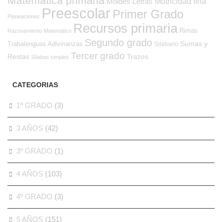
Matemática primaria
Moldes Letras
Motricidad fina
Preescolar
Primer Grado
Planeaciones
Recursos primaria
Rimas
Razonamiento Matemático
Segundo grado
Sumas y
Trabalenguas Adivinanzas
Silabario
Tercer grado
Restas
Trazos
Sílabas simples
CATEGORIAS
1º GRADO
(3)
3 AÑOS
(42)
3º GRADO
(1)
4 AÑOS
(103)
4º GRADO
(3)
5 AÑOS
(151)